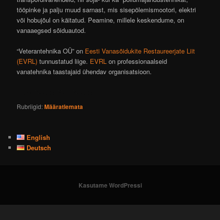
tööpinke ja palju muud sarnast, mis sisepölemismootori, elektri
või hobujõul on käitatud. Peamine, millele keskendume, on
vanaaegsed sõiduautod.
“Veterantehnika OÜ” on
Eesti Vanasõidukite Restaureerjate Liit
(EVRL)
tunnustatud liige.
EVRL
on professionaalseid
vanatehnika taastajaid ühendav organisatsioon.
Leevi Naagel Mart Naagel
Rubriigid:
Määratlemata
English
Deutsch
Kasutame WordPressi