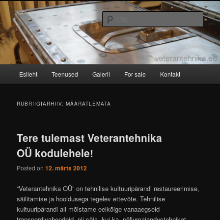
Skip
Skip
Vanatehnika restaureerimine, taastamine
to
to
Otsi
primary
secondary
content
content
Veterantehnika OÜ
Peamenüü
Esileht
Teenused
Galerii
For sale
Kontakt
RUBRIIGIARHIIV:
MÄÄRATLEMATA
Tere tulemast Veterantehnika
OÜ kodulehele!
Posted on
12. märts 2012
“Veterantehnika OÜ” on tehnilise kultuuripärandi restaureerimise,
säilitamise ja hooldusega tegelev ettevõte. Tehnilise
kultuuripärandi all mõistame eelkõige vanaaegseid
transpordivahendeid, nii sõja- kui ka põllumajandustehnikat,