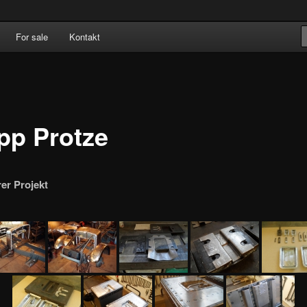
ation
For sale
Kontakt
ka OÜ
pp Protze
rer Projekt